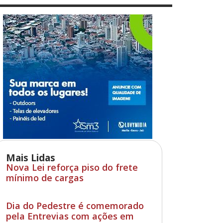
Mais Lidas
Nova Lei reforça piso do frete
mínimo de cargas
Dia do Pedestre é comemorado
pela Entrevias com ações em