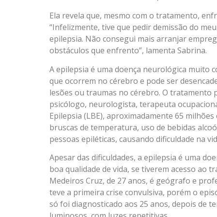
Ela revela que, mesmo com o tratamento, enfr
“Infelizmente, tive que pedir demissão do me
epilepsia. Não consegui mais arranjar empre
obstáculos que enfrento”, lamenta Sabrina.
A epilepsia é uma doença neurológica muito c
que ocorrem no cérebro e pode ser desencade
lesões ou traumas no cérebro. O tratamento p
psicólogo, neurologista, terapeuta ocupaciona
Epilepsia (LBE), aproximadamente 65 milhõe
bruscas de temperatura, uso de bebidas alcoó
pessoas epiléticas, causando dificuldade na v
Apesar das dificuldades, a epilepsia é uma do
boa qualidade de vida, se tiverem acesso ao t
Medeiros Cruz, de 27 anos, é geógrafo e profes
teve a primeira crise convulsiva, porém o epis
só foi diagnosticado aos 25 anos, depois de t
luminosos, com luzes repetitivas.