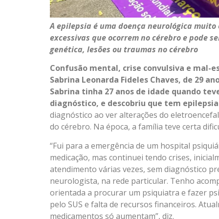
A epilepsia é uma doença neurológica muito
excessivas que ocorrem no cérebro e pode s
genética, lesões ou traumas no cérebro
Confusão mental, crise convulsiva e mal-e
Sabrina Leonarda Fideles Chaves, de 29 ano
Sabrina tinha 27 anos de idade quando teve
diagnóstico, e descobriu que tem epilepsia d
diagnóstico ao ver alterações do eletroencefal
do cérebro. Na época, a família teve certa difi
“Fui para a emergência de um hospital psiquiá
medicação, mas continuei tendo crises, inicia
atendimento várias vezes, sem diagnóstico pre
neurologista, na rede particular. Tenho aco
orientada a procurar um psiquiatra e fazer psi
pelo SUS e falta de recursos financeiros. Atua
medicamentos só aumentam”, diz.