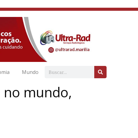
omia
Mundo
s no mundo,