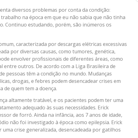
enta diversos problemas por conta da condição:
u trabalho na época em que eu não sabia que não tinha
go. Continuo estudando, porém, são inúmeros os
omum, caracterizada por descargas elétricas excessivas
ada por diversas causas, como tumores, genética,
ode envolver profissionais de diferentes áreas, como
l entre outros. De acordo com a Liga Brasileira de
s de pessoas têm a condição no mundo. Mudanças
licas, drogas, e febres podem desencadear crises em
ida de quem tem a doença.
ença altamente tratável, e os pacientes podem ter uma
ratamento adequado às suas necessidades. Erick
sor de forró. Ainda na infância, aos 7 anos de idade,
ódio não foi investigado à época como epilepsia. Erick
er uma crise generalizada, desencadeada por gatilhos