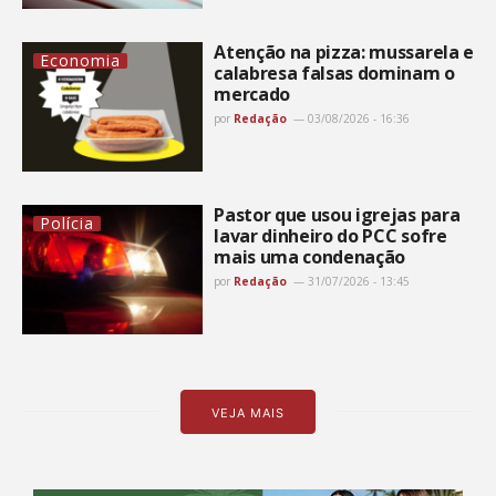
Atenção na pizza: mussarela e
Economia
calabresa falsas dominam o
mercado
por
Redação
03/08/2026 - 16:36
Pastor que usou igrejas para
Polícia
lavar dinheiro do PCC sofre
mais uma condenação
por
Redação
31/07/2026 - 13:45
VEJA MAIS