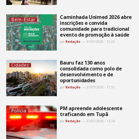
Caminhada Unimed 2026 abre
Bem-Estar
inscrições e convida
comunidade para tradicional
evento de promoção à saúde
por
Redação
31/07/2026 - 13:23
Bauru faz 130 anos
Cidades
consolidada como polo de
desenvolvimento e de
oportunidades
por
Redação
31/07/2026 - 17:31
PM apreende adolescente
Polícia
traficando em Tupã
por
Redação
31/07/2026 - 13:34