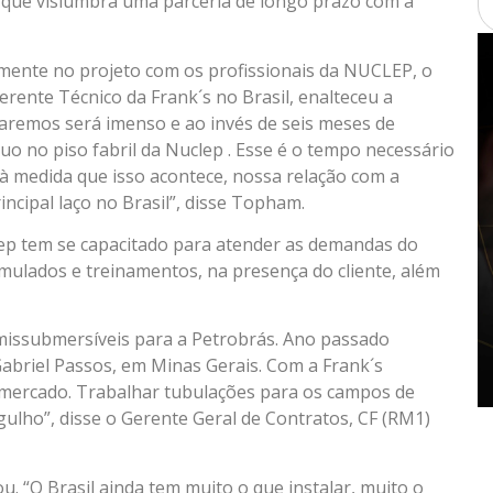
s que vislumbra uma parceria de longo prazo com a
iamente no projeto com os profissionais da NUCLEP, o
ente Técnico da Frank´s no Brasil, enalteceu a
garemos será imenso e ao invés de seis meses de
uo no piso fabril da Nuclep . Esse é o tempo necessário
à medida que isso acontece, nossa relação com a
ncipal laço no Brasil”, disse Topham.
lep tem se capacitado para atender as demandas do
imulados e treinamentos, na presença do cliente, além
missubmersíveis para a Petrobrás. Ano passado
abriel Passos, em Minas Gerais. Com a Frank´s
mercado. Trabalhar tubulações para os campos de
ulho”, disse o Gerente Geral de Contratos, CF (RM1)
ou. “O Brasil ainda tem muito o que instalar, muito o