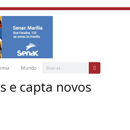
omia
Mundo
os e capta novos