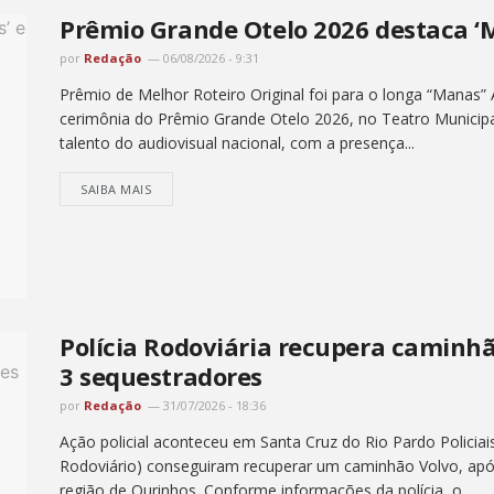
Prêmio Grande Otelo 2026 destaca ‘M
por
Redação
06/08/2026 - 9:31
Prêmio de Melhor Roteiro Original foi para o longa “Manas” 
cerimônia do Prêmio Grande Otelo 2026, no Teatro Municipa
talento do audiovisual nacional, com a presença...
SAIBA MAIS
Polícia Rodoviária recupera caminh
3 sequestradores
por
Redação
31/07/2026 - 18:36
Ação policial aconteceu em Santa Cruz do Rio Pardo Policiai
Rodoviário) conseguiram recuperar um caminhão Volvo, ap
região de Ourinhos. Conforme informações da polícia, o...