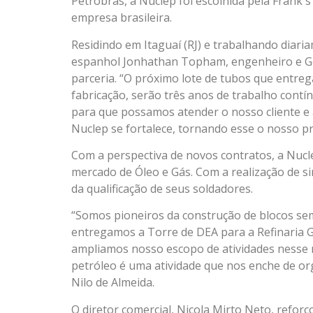
Petrobras, a Nuclep foi escolhida pela Frank´
empresa brasileira.
Residindo em Itaguaí (RJ) e trabalhando diar
espanhol Jonhathan Topham, engenheiro e Ger
parceria. “O próximo lote de tubos que entre
fabricação, serão três anos de trabalho contín
para que possamos atender o nosso cliente e 
Nuclep se fortalece, tornando esse o nosso pri
Com a perspectiva de novos contratos, a Nuc
mercado de Óleo e Gás. Com a realização de s
da qualificação de seus soldadores.
“Somos pioneiros da construção de blocos se
entregamos a Torre de DEA para a Refinaria G
ampliamos nosso escopo de atividades nesse 
petróleo é uma atividade que nos enche de org
Nilo de Almeida.
O diretor comercial, Nicola Mirto Neto, reforç