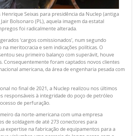
Henrique Seixas para presidência da Nuclep (antiga
 Jair Bolsonaro (PL), aquela imagem da estatal
mpregos foi radicalmente alterada.
migerados ‘cargos comissionados’, num segundo
a meritocracia e sem indicações políticas. O
sentou seu primeiro balanço com superávit, houve
s. Consequentemente foram captados novos clientes
inacional americana, da área de engenharia pesada com
onal no final de 2021, a Nuclep realizou nos últimos
es responsáveis à integridade do poço de petróleo
rocesso de perfuração.
primeiro da norte-americana com uma empresa
ões de soldagem de até 273 conectores para
sua expertise na fabricação de equipamentos para a