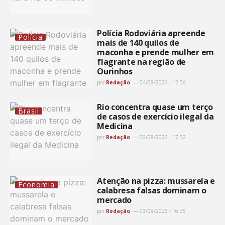
Polícia Rodoviária apreende
Polícia
mais de 140 quilos de
maconha e prende mulher em
flagrante na região de
Ourinhos
por
Redação
04/08/2026 - 12:36
Rio concentra quase um terço
Brasil
de casos de exercício ilegal da
Medicina
por
Redação
06/08/2026 - 17:32
Atenção na pizza: mussarela e
Economia
calabresa falsas dominam o
mercado
por
Redação
03/08/2026 - 16:36