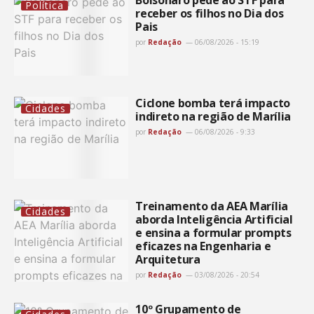
Bolsonaro pede ao STF para
Política
receber os filhos no Dia dos
Pais
por
Redação
06/08/2026 - 15:19
Ciclone bomba terá impacto
Cidades
indireto na região de Marília
por
Redação
06/08/2026 - 9:33
Treinamento da AEA Marília
Cidades
aborda Inteligência Artificial
e ensina a formular prompts
eficazes na Engenharia e
Arquitetura
por
Redação
03/08/2026 - 20:54
10º Grupamento de