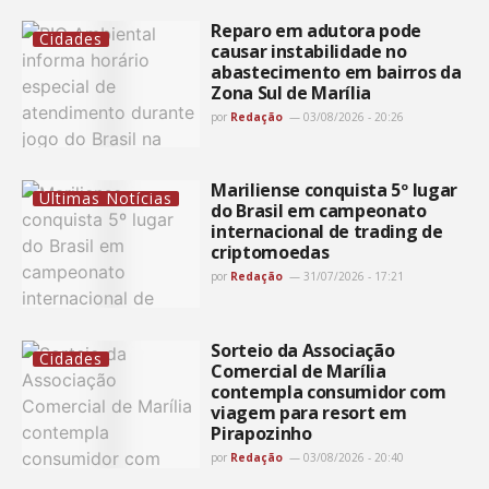
Reparo em adutora pode
Cidades
causar instabilidade no
abastecimento em bairros da
Zona Sul de Marília
por
Redação
03/08/2026 - 20:26
Mariliense conquista 5º lugar
Últimas Notícias
do Brasil em campeonato
internacional de trading de
criptomoedas
por
Redação
31/07/2026 - 17:21
Sorteio da Associação
Cidades
Comercial de Marília
contempla consumidor com
viagem para resort em
Pirapozinho
por
Redação
03/08/2026 - 20:40