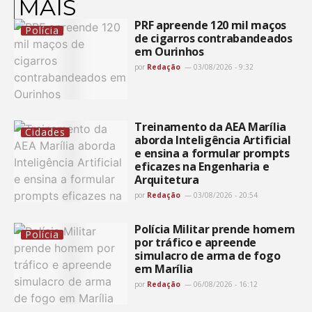
MAIS
PRF apreende 120 mil maços
Polícia
de cigarros contrabandeados
em Ourinhos
por
Redação
03/08/2026 - 9:32
Treinamento da AEA Marília
Cidades
aborda Inteligência Artificial
e ensina a formular prompts
eficazes na Engenharia e
Arquitetura
por
Redação
03/08/2026 - 20:54
Polícia Militar prende homem
Polícia
por tráfico e apreende
simulacro de arma de fogo
em Marília
por
Redação
06/08/2026 - 16:12