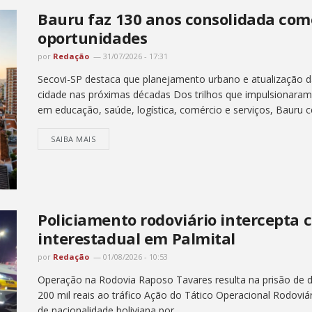
Bauru faz 130 anos consolidada com
oportunidades
por
Redação
31/07/2026 - 17:31
Secovi-SP destaca que planejamento urbano e atualização d
cidade nas próximas décadas Dos trilhos que impulsionaram 
em educação, saúde, logística, comércio e serviços, Bauru ce
SAIBA MAIS
Policiamento rodoviário intercepta 
interestadual em Palmital
por
Redação
01/08/2026 - 10:53
Operação na Rodovia Raposo Tavares resulta na prisão de do
200 mil reais ao tráfico Ação do Tático Operacional Rodoviá
de nacionalidade boliviana por...