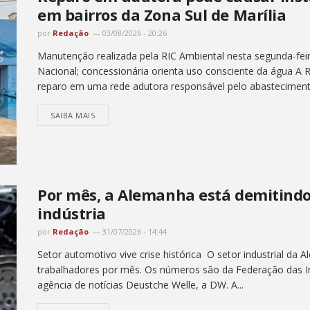
em bairros da Zona Sul de Marília
por
Redação
03/08/2026 - 20:26
Manutenção realizada pela RIC Ambiental nesta segunda-feir
Nacional; concessionária orienta uso consciente da água A R
reparo em uma rede adutora responsável pelo abastecimento
SAIBA MAIS
Por mês, a Alemanha está demitindo
indústria
por
Redação
31/07/2026 - 14:44
Setor automotivo vive crise histórica O setor industrial da 
trabalhadores por mês. Os números são da Federação das In
agência de notícias Deustche Welle, a DW. A...