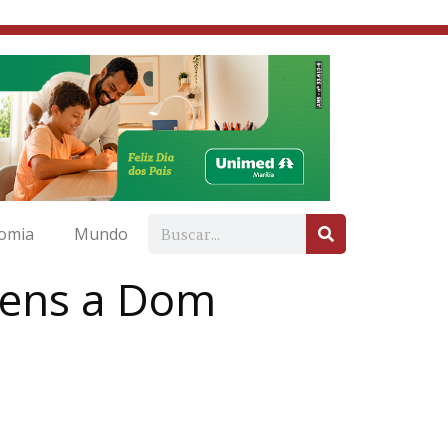
omia
Mundo
gens a Dom