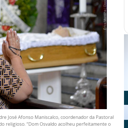
adre José Afonso Maniscalco, coordenador da Pastoral
 do religioso. “Dom Osvaldo acolheu perfeitamente o