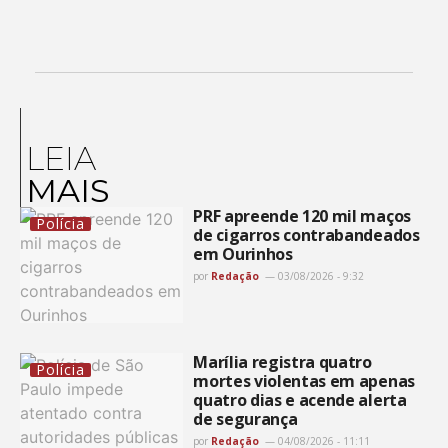
LEIA
MAIS
PRF apreende 120 mil maços
Polícia
de cigarros contrabandeados
em Ourinhos
por
Redação
03/08/2026 - 9:32
Marília registra quatro
Polícia
mortes violentas em apenas
quatro dias e acende alerta
de segurança
por
Redação
04/08/2026 - 11:11