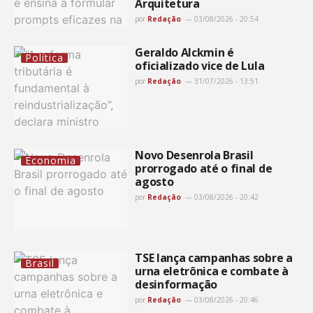
Arquitetura
por
Redação
03/08/2026 - 20:54
Geraldo Alckmin é
Política
oficializado vice de Lula
por
Redação
31/07/2026 - 13:51
Novo Desenrola Brasil
Economia
prorrogado até o final de
agosto
por
Redação
03/08/2026 - 20:42
TSE lança campanhas sobre a
Brasil
urna eletrônica e combate à
desinformação
por
Redação
03/08/2026 - 20:46