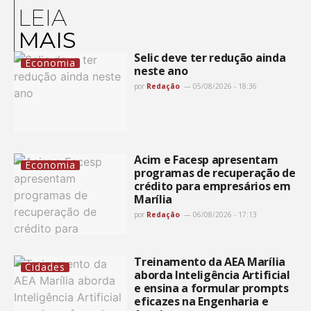
LEIA
MAIS
Selic deve ter redução ainda
Economia
neste ano
por
Redação
05/08/2026 - 18:36
Acim e Facesp apresentam
Economia
programas de recuperação de
crédito para empresários em
Marília
por
Redação
06/08/2026 - 17:13
Treinamento da AEA Marília
Cidades
aborda Inteligência Artificial
e ensina a formular prompts
eficazes na Engenharia e