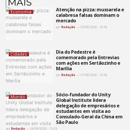
MAIS
Atenção na pizza: mussarela e
Economia
calabresa falsas dominam o
mercado
por
Redação
03/08/2026 - 16:36
Dia do Pedestre é
Cidades
comemorado pela Entrevias
com ações em Sertãozinho e
Marília
por
Redação
07/08/2026 - 10:36
Sócio-fundador do Unity
Mundo
Global Institute lidera
delegação de empresários e
estudantes em visita ao
Consulado-Geral da China em
São Paulo
por
Redação
06/08/2026 - 15:03