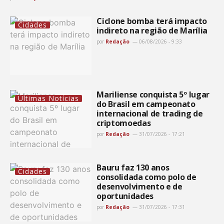
Ciclone bomba terá impacto
Cidades
indireto na região de Marília
por
Redação
06/08/2026 - 9:33
Mariliense conquista 5º lugar
Últimas Notícias
do Brasil em campeonato
internacional de trading de
criptomoedas
por
Redação
31/07/2026 - 17:21
Bauru faz 130 anos
Cidades
consolidada como polo de
desenvolvimento e de
oportunidades
por
Redação
31/07/2026 - 17:31