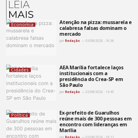
LEIA
MAIS
Atenção na pizza: mussarela e
Economia
calabresa falsas dominam o
mercado
por
Redação
03/08/2026 - 16:36
AEA Marília fortalece laços
Cidades
institucionais com a
presidência do Crea-SP em
São Paulo
por
Redação
03/08/2026 - 14:45
Ex-prefeito de Guarulhos
Política
reúne mais de 300 pessoas em
encontro com lideranças em
Marília
por
Redação
03/08/2026 - 19:11