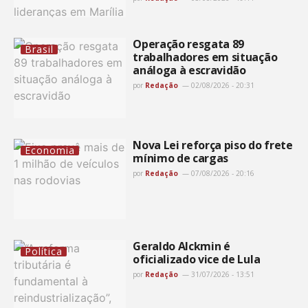
Operação resgata 89
Brasil
trabalhadores em situação
análoga à escravidão
por
Redação
02/08/2026 - 20:31
Nova Lei reforça piso do frete
Economia
mínimo de cargas
por
Redação
07/08/2026 - 20:16
Geraldo Alckmin é
Política
oficializado vice de Lula
por
Redação
31/07/2026 - 13:51