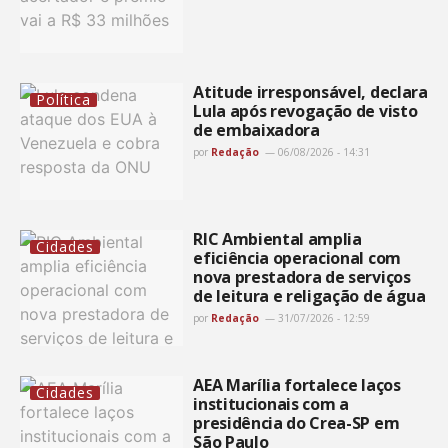
Atitude irresponsável, declara
Política
Lula após revogação de visto
de embaixadora
por
Redação
06/08/2026 - 14:31
RIC Ambiental amplia
Cidades
eficiência operacional com
nova prestadora de serviços
de leitura e religação de água
por
Redação
31/07/2026 - 12:59
AEA Marília fortalece laços
Cidades
institucionais com a
presidência do Crea-SP em
São Paulo