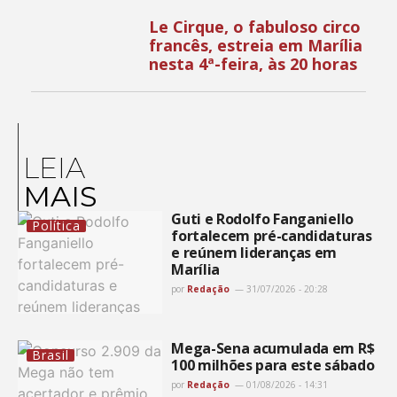
Le Cirque, o fabuloso circo
francês, estreia em Marília
nesta 4ª-feira, às 20 horas
LEIA
MAIS
Guti e Rodolfo Fanganiello
Política
fortalecem pré-candidaturas
e reúnem lideranças em
Marília
por
Redação
31/07/2026 - 20:28
Mega-Sena acumulada em R$
Brasil
100 milhões para este sábado
por
Redação
01/08/2026 - 14:31