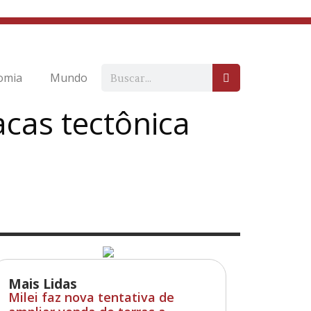
omia
Mundo
cas tectônica
Mais Lidas
Milei faz nova tentativa de