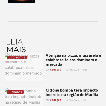
LEIA
MAIS
Atenção na pizza: mussarela e
Economia
calabresa falsas dominam o
mercado
por
Redação
03/08/2026 - 16:36
Ciclone bomba terá impacto
Cidades
indireto na região de Marília
por
Redação
06/08/2026 - 9:33