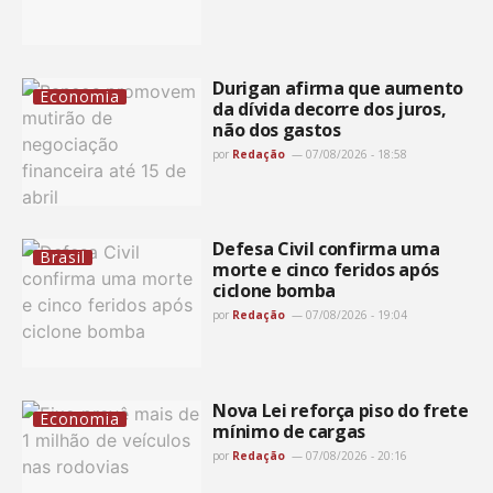
Durigan afirma que aumento
Economia
da dívida decorre dos juros,
não dos gastos
por
Redação
07/08/2026 - 18:58
Defesa Civil confirma uma
Brasil
morte e cinco feridos após
ciclone bomba
por
Redação
07/08/2026 - 19:04
Nova Lei reforça piso do frete
Economia
mínimo de cargas
por
Redação
07/08/2026 - 20:16