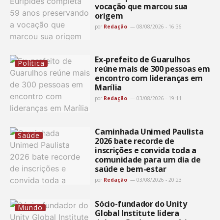
vocação que marcou sua
origem
por
Redação
08/08/2026 - 16:36
Ex-prefeito de Guarulhos
Política
reúne mais de 300 pessoas em
encontro com lideranças em
Marília
por
Redação
03/08/2026 - 19:11
Caminhada Unimed Paulista
Saúde
2026 bate recorde de
inscrições e convida toda a
comunidade para um dia de
saúde e bem-estar
por
Redação
03/08/2026 - 20:23
Sócio-fundador do Unity
Mundo
Global Institute lidera