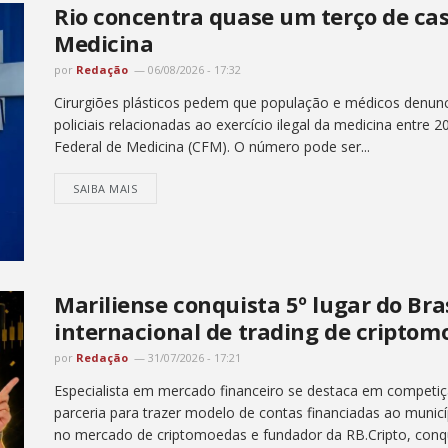
Rio concentra quase um terço de caso
Medicina
por
Redação
06/08/2026 - 17:32
Cirurgiões plásticos pedem que população e médicos denunc
policiais relacionadas ao exercício ilegal da medicina entr
Federal de Medicina (CFM). O número pode ser...
SAIBA MAIS
Mariliense conquista 5º lugar do Br
internacional de trading de criptom
por
Redação
31/07/2026 - 17:21
Especialista em mercado financeiro se destaca em competiç
parceria para trazer modelo de contas financiadas ao municíp
no mercado de criptomoedas e fundador da RB.Cripto, conqui