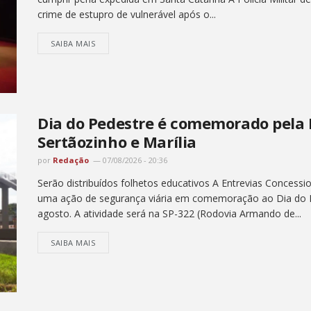
cumprir pena expedida em Santa Catarina A Polícia Milita
crime de estupro de vulnerável após o...
SAIBA MAIS
Dia do Pedestre é comemorado pela 
Sertãozinho e Marília
por
Redação
07/08/2026 - 20:36
Serão distribuídos folhetos educativos A Entrevias Concession
uma ação de segurança viária em comemoração ao Dia do P
agosto. A atividade será na SP-322 (Rodovia Armando de...
SAIBA MAIS