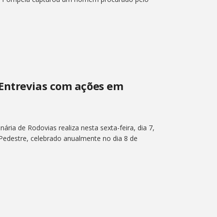
r de Pompéia capturou um homem procurado pelo
Entrevias com ações em
ária de Rodovias realiza nesta sexta-feira, dia 7,
edestre, celebrado anualmente no dia 8 de