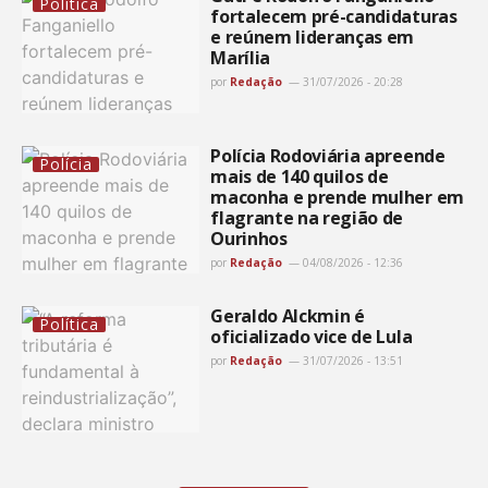
Política
fortalecem pré-candidaturas
e reúnem lideranças em
Marília
por
Redação
31/07/2026 - 20:28
Polícia Rodoviária apreende
Polícia
mais de 140 quilos de
maconha e prende mulher em
flagrante na região de
Ourinhos
por
Redação
04/08/2026 - 12:36
Geraldo Alckmin é
Política
oficializado vice de Lula
por
Redação
31/07/2026 - 13:51