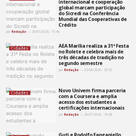
internacional e cooperação
global marcam participação
do Sicredi na Conferência
Mundial das Cooperativas de
Crédito
por
Redação
30/07/2026 - 15:46
AEA Marília realiza a 31ª Festa
Cidades
no Rolete e celebra mais de
três décadas de tradição no
segundo semestre
por
Redação
03/08/2026 - 20:55
Novo Univem firma parceria
Cidades
com a Coursera e amplia
acesso dos estudantes a
certificações internacionais
por
Redação
30/07/2026 - 16:08
Guti e Rodolfo Fanganiello