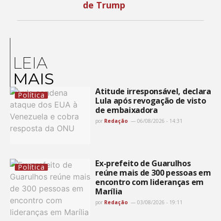
de Trump
LEIA
MAIS
Atitude irresponsável, declara
Política
Lula após revogação de visto
de embaixadora
por
Redação
06/08/2026 - 14:31
Ex-prefeito de Guarulhos
Política
reúne mais de 300 pessoas em
encontro com lideranças em
Marília
por
Redação
03/08/2026 - 19:11