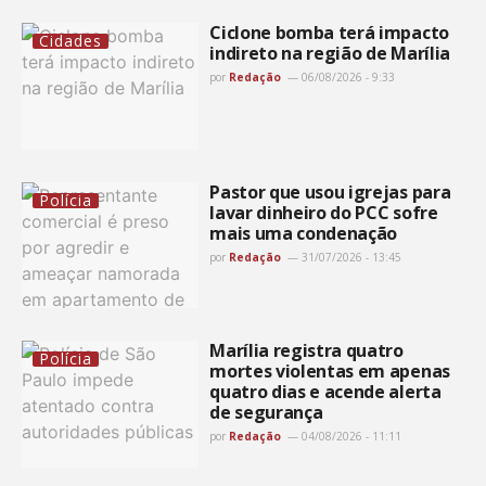
Ciclone bomba terá impacto
Cidades
indireto na região de Marília
por
Redação
06/08/2026 - 9:33
Pastor que usou igrejas para
Polícia
lavar dinheiro do PCC sofre
mais uma condenação
por
Redação
31/07/2026 - 13:45
Marília registra quatro
Polícia
mortes violentas em apenas
quatro dias e acende alerta
de segurança
por
Redação
04/08/2026 - 11:11