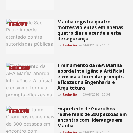
Marília registra quatro
Polícia
mortes violentas em apenas
quatro dias e acende alerta
de segurança
por
Redação
04/08/2026 - 11:11
Treinamento da AEA Marília
Cidades
aborda Inteligência Artificial
e ensina a formular prompts
eficazes na Engenharia e
Arquitetura
por
Redação
03/08/2026 - 20:54
Ex-prefeito de Guarulhos
Política
reúne mais de 300 pessoas em
encontro com lideranças em
Marília
por
Redação
03/08/2026 - 19:11