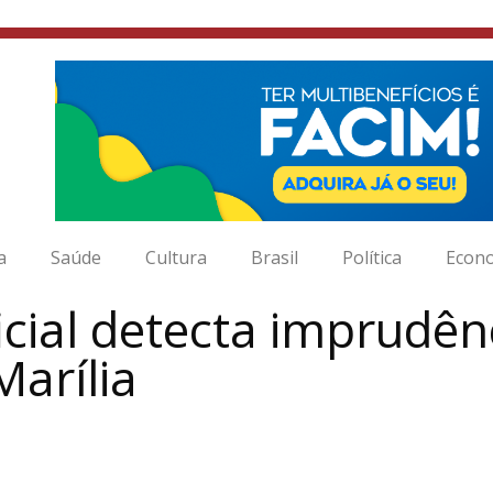
a
Saúde
Cultura
Brasil
Política
Econ
ficial detecta imprudê
arília