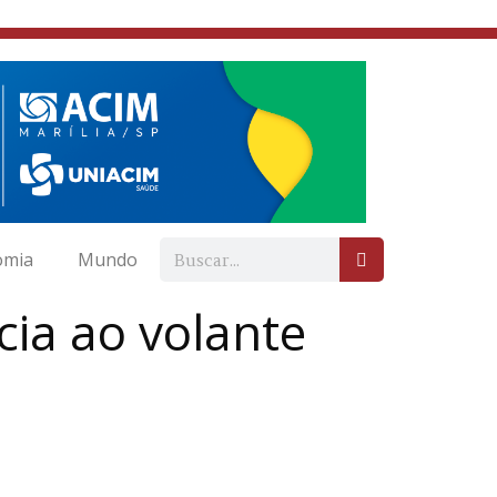
omia
Mundo
ncia ao volante