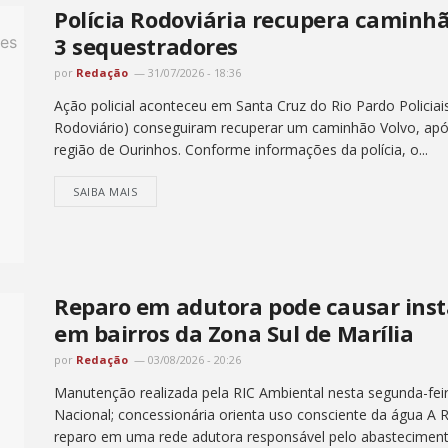
Polícia Rodoviária recupera caminh
3 sequestradores
por
Redação
31/07/2026 - 18:36
Ação policial aconteceu em Santa Cruz do Rio Pardo Policiai
Rodoviário) conseguiram recuperar um caminhão Volvo, ap
região de Ourinhos. Conforme informações da polícia, o...
SAIBA MAIS
Reparo em adutora pode causar inst
em bairros da Zona Sul de Marília
por
Redação
03/08/2026 - 20:26
Manutenção realizada pela RIC Ambiental nesta segunda-feir
Nacional; concessionária orienta uso consciente da água A R
reparo em uma rede adutora responsável pelo abastecimento