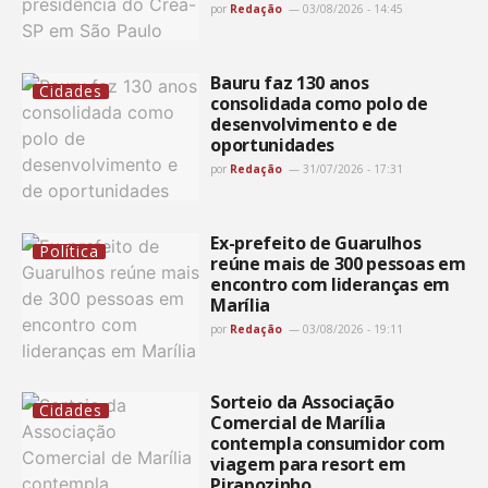
por
Redação
03/08/2026 - 14:45
Bauru faz 130 anos
Cidades
consolidada como polo de
desenvolvimento e de
oportunidades
por
Redação
31/07/2026 - 17:31
Ex-prefeito de Guarulhos
Política
reúne mais de 300 pessoas em
encontro com lideranças em
Marília
por
Redação
03/08/2026 - 19:11
Sorteio da Associação
Cidades
Comercial de Marília
contempla consumidor com
viagem para resort em
Pirapozinho