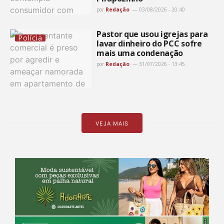
por
Redação
03/08/2026 - 20:40
Pastor que usou igrejas para
Polícia
lavar dinheiro do PCC sofre
mais uma condenação
por
Redação
31/07/2026 - 13:45
VEJA MAIS