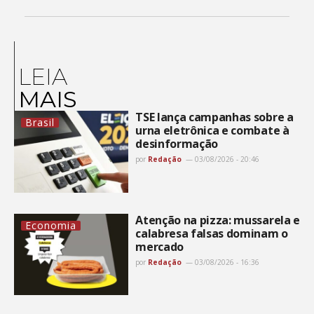
LEIA
MAIS
TSE lança campanhas sobre a
Brasil
urna eletrônica e combate à
desinformação
por
Redação
03/08/2026 - 20:46
Atenção na pizza: mussarela e
Economia
calabresa falsas dominam o
mercado
por
Redação
03/08/2026 - 16:36