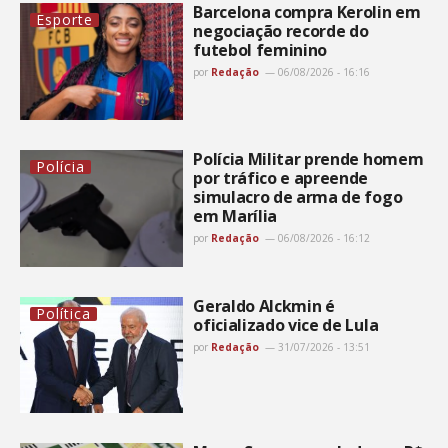
Barcelona compra Kerolin em
Esporte
negociação recorde do
futebol feminino
por
Redação
06/08/2026 - 16:16
Polícia Militar prende homem
Polícia
por tráfico e apreende
simulacro de arma de fogo
em Marília
por
Redação
06/08/2026 - 16:12
Geraldo Alckmin é
Política
oficializado vice de Lula
por
Redação
31/07/2026 - 13:51