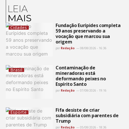
LEIA
MAIS
Fundação Eurípides completa
Cidades
59 anos preservando a
vocação que marcou sua
origem
por
Redação
08/08/2026 - 16:36
Contaminação de
Brasil
mineradoras está
deformando peixes no
Espírito Santo
por
Redação
07/08/2026 - 19:16
Fifa desiste de criar
Esporte
subsidiária com parentes de
Trump
por
Redação
05/08/2026 - 18:36