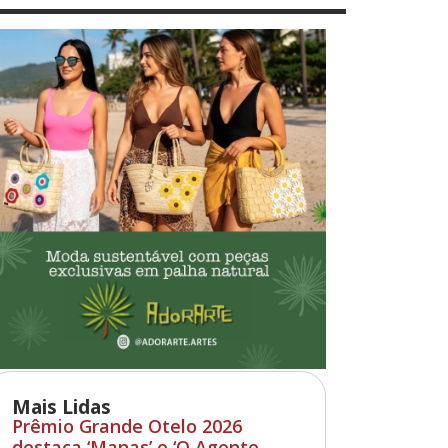
Mais Lidas
Prêmio Grande Otelo 2026
destaca ‘Manas’ e ‘O Agente