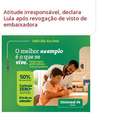
Atitude irresponsável, declara
Lula após revogação de visto de
embaixadora