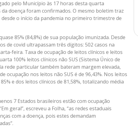
gado pelo Município às 17 horas desta quarta
s da doença foram confirmados. O mesmo boletim traz
 desde o início da pandemia no primeiro trimestre de
i quase 85% (84,8%) de sua população imunizada. Desde
os de covid ultrapassam três dígitos: 502 casos na
rta-feira. Taxa de ocupação de leitos clínicos e leitos
uarta 100% leitos clínicos não SUS (Sistema Único de
da rede particular também bateram margem elevada,
de ocupação nos leitos não SUS é de 96,43%. Nos leitos
85% e dos leitos clínicos de 81,58%, totalizando média
 menos 7 Estados brasileiros estão com ocupação
 “Em geral”, escreveu a Folha, “as redes estaduais
ianças com a doença, pois estes demandam
adas”.