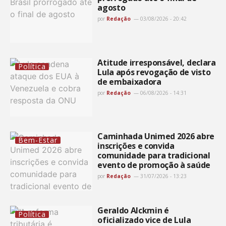
agosto
por
Redação
03/08/2026 - 20:42
Atitude irresponsável, declara
Política
Lula após revogação de visto
de embaixadora
por
Redação
06/08/2026 - 14:31
Caminhada Unimed 2026 abre
Bem-Estar
inscrições e convida
comunidade para tradicional
evento de promoção à saúde
por
Redação
31/07/2026 - 13:23
Geraldo Alckmin é
Política
oficializado vice de Lula