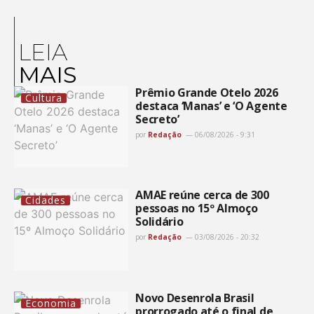
LEIA
MAIS
Prêmio Grande Otelo 2026
Cultura
destaca ‘Manas’ e ‘O Agente
Secreto’
por
Redação
06/08/2026 - 9:31
AMAE reúne cerca de 300
Cidades
pessoas no 15º Almoço
Solidário
por
Redação
03/08/2026 - 20:32
Novo Desenrola Brasil
Economia
prorrogado até o final de