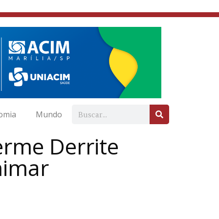
omia
Mundo
erme Derrite
nimar