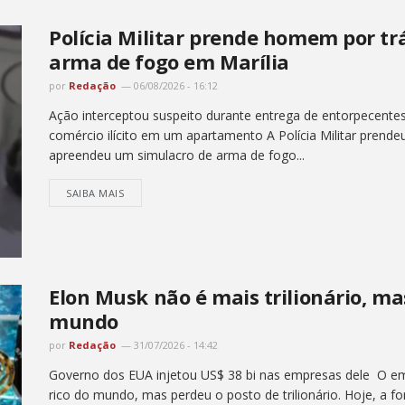
Polícia Militar prende homem por tr
arma de fogo em Marília
por
Redação
06/08/2026 - 16:12
Ação interceptou suspeito durante entrega de entorpecentes
comércio ilícito em um apartamento A Polícia Militar prend
apreendeu um simulacro de arma de fogo...
SAIBA MAIS
Elon Musk não é mais trilionário, ma
mundo
por
Redação
31/07/2026 - 14:42
Governo dos EUA injetou US$ 38 bi nas empresas dele O e
rico do mundo, mas perdeu o posto de trilionário. Hoje, a fo