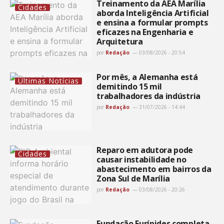
Treinamento da AEA Marília
Cidades
aborda Inteligência Artificial
e ensina a formular prompts
eficazes na Engenharia e
Arquitetura
por
Redação
03/08/2026 - 20:54
Por mês, a Alemanha está
Últimas Notícias
demitindo 15 mil
trabalhadores da indústria
por
Redação
31/07/2026 - 14:44
Reparo em adutora pode
Cidades
causar instabilidade no
abastecimento em bairros da
Zona Sul de Marília
por
Redação
03/08/2026 - 20:26
Fundação Eurípides completa