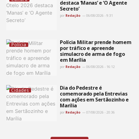
destaca ‘Manas’ e ‘O Agente
Secreto’
por
Redação
06/08/2026 - 9:31
Polícia Militar prende homem
Polícia
por tráfico e apreende
simulacro de arma de fogo
em Marília
por
Redação
06/08/2026 - 16:12
Dia do Pedestre é
Cidades
comemorado pela Entrevias
com ações em Sertãozinho e
Marília
por
Redação
07/08/2026 - 20:36