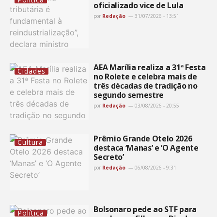
oficializado vice de Lula
por
Redação
31/07/2026 - 13:51
AEA Marília realiza a 31ª Festa
Cidades
no Rolete e celebra mais de
três décadas de tradição no
segundo semestre
por
Redação
03/08/2026 - 20:55
Prêmio Grande Otelo 2026
Cultura
destaca ‘Manas’ e ‘O Agente
Secreto’
por
Redação
06/08/2026 - 9:31
Bolsonaro pede ao STF para
Política