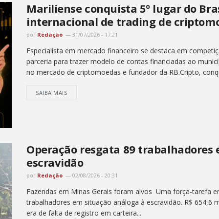
Mariliense conquista 5º lugar do Br
internacional de trading de criptom
por
Redação
31/07/2026 - 17:21
Especialista em mercado financeiro se destaca em competiç
parceria para trazer modelo de contas financiadas ao municíp
no mercado de criptomoedas e fundador da RB.Cripto, conqui
SAIBA MAIS
Operação resgata 89 trabalhadores 
escravidão
por
Redação
02/08/2026 - 20:31
Fazendas em Minas Gerais foram alvos Uma força-tarefa em
trabalhadores em situação análoga à escravidão. R$ 654,6 m
era de falta de registro em carteira...