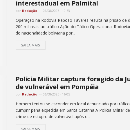
interestadual em Palmital
por
Redação
01/08/2026 - 10:53
Operação na Rodovia Raposo Tavares resulta na prisão de do
200 mil reais ao tráfico Ação do Tático Operacional Rodoviá
de nacionalidade boliviana por...
SAIBA MAIS
Polícia Militar captura foragido da 
de vulnerável em Pompéia
por
Redação
06/08/2026 - 16:05
Homem tentou se esconder em local denunciado por tráfico
cumprir pena expedida em Santa Catarina A Polícia Milita
crime de estupro de vulnerável após o...
SAIBA MAIS