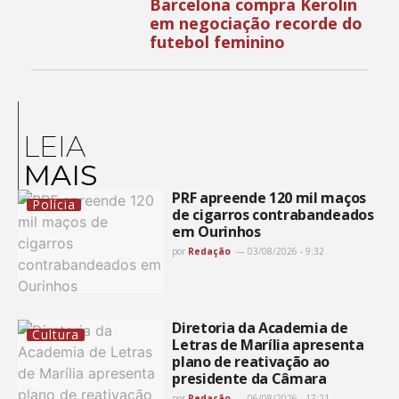
Barcelona compra Kerolin
em negociação recorde do
futebol feminino
LEIA
MAIS
PRF apreende 120 mil maços
Polícia
de cigarros contrabandeados
em Ourinhos
por
Redação
03/08/2026 - 9:32
Diretoria da Academia de
Cultura
Letras de Marília apresenta
plano de reativação ao
presidente da Câmara
por
Redação
06/08/2026 - 17:21