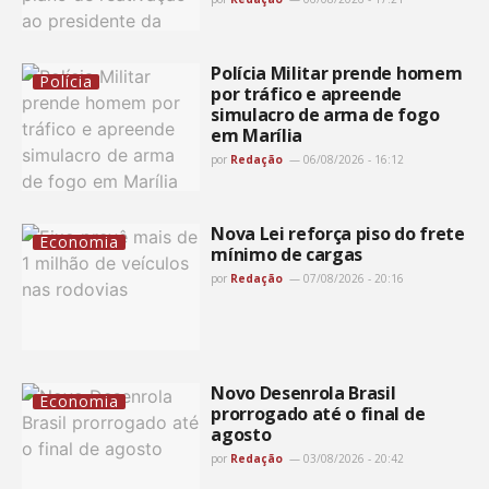
Polícia Militar prende homem
Polícia
por tráfico e apreende
simulacro de arma de fogo
em Marília
por
Redação
06/08/2026 - 16:12
Nova Lei reforça piso do frete
Economia
mínimo de cargas
por
Redação
07/08/2026 - 20:16
Novo Desenrola Brasil
Economia
prorrogado até o final de
agosto
por
Redação
03/08/2026 - 20:42