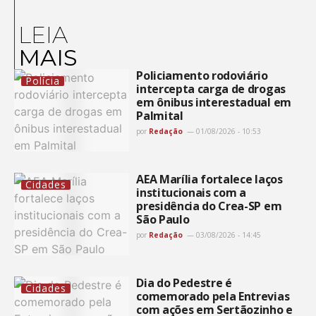
LEIA
MAIS
Policiamento rodoviário
Polícia
intercepta carga de drogas
em ônibus interestadual em
Palmital
por
Redação
01/08/2026 - 10:53
AEA Marília fortalece laços
Cidades
institucionais com a
presidência do Crea-SP em
São Paulo
por
Redação
03/08/2026 - 14:45
Dia do Pedestre é
Cidades
comemorado pela Entrevias
com ações em Sertãozinho e