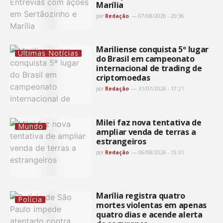
Marília
por
Redação
07/08/2026 - 20:36
Mariliense conquista 5º lugar
Últimas Notícias
do Brasil em campeonato
internacional de trading de
criptomoedas
por
Redação
31/07/2026 - 17:21
Milei faz nova tentativa de
Mundo
ampliar venda de terras a
estrangeiros
por
Redação
06/08/2026 - 15:31
Marília registra quatro
Polícia
mortes violentas em apenas
quatro dias e acende alerta