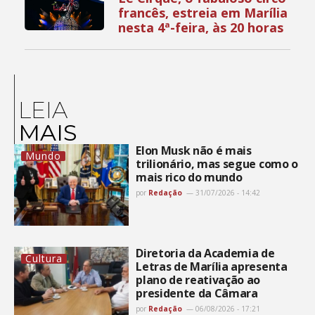
francês, estreia em Marília
nesta 4ª-feira, às 20 horas
LEIA
MAIS
Elon Musk não é mais
Mundo
trilionário, mas segue como o
mais rico do mundo
por
Redação
31/07/2026 - 14:42
Diretoria da Academia de
Cultura
Letras de Marília apresenta
plano de reativação ao
presidente da Câmara
por
Redação
06/08/2026 - 17:21