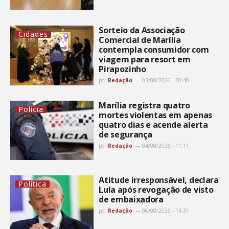
Sorteio da Associação
Cidades
Comercial de Marília
contempla consumidor com
viagem para resort em
Pirapozinho
por
Redação
03/08/2026 - 20:40
Marília registra quatro
Polícia
mortes violentas em apenas
quatro dias e acende alerta
de segurança
por
Redação
04/08/2026 - 11:11
Atitude irresponsável, declara
Política
Lula após revogação de visto
de embaixadora
por
Redação
06/08/2026 - 14:31