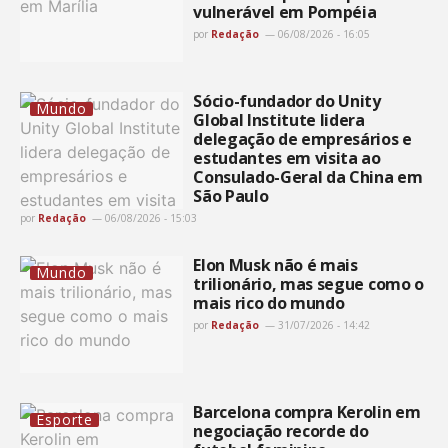
vulnerável em Pompéia
por
Redação
06/08/2026 - 16:05
Sócio-fundador do Unity
Mundo
Global Institute lidera
delegação de empresários e
estudantes em visita ao
Consulado-Geral da China em
São Paulo
por
Redação
06/08/2026 - 15:03
Elon Musk não é mais
Mundo
trilionário, mas segue como o
mais rico do mundo
por
Redação
31/07/2026 - 14:42
Barcelona compra Kerolin em
Esporte
negociação recorde do