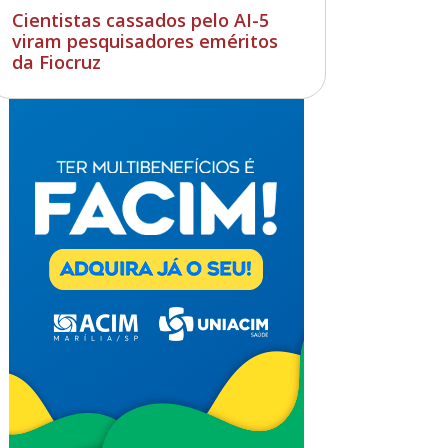
Cientistas cassados pelo AI-5
viram pesquisadores eméritos
da Fiocruz