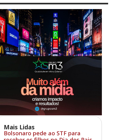
Mais Lidas
Bolsonaro pede ao STF para
receber os filhos no Dia dos Pais