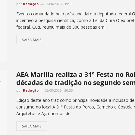
por
Redação
03/08/2026 - 19:11
Evento comandado pelo pré-candidato a deputado federal Gut
incentivo à pesquisa científica, como a Lei da Cura O ex-pr
federal, Guti, reuniu mais de 300 pessoas em...
SAIBA MAIS
AEA Marília realiza a 31ª Festa no Ro
décadas de tradição no segundo sem
por
Redação
03/08/2026 - 20:55
Edição deste ano traz como principal novidade a inclusão de
consumo no local A 31ª Festa do Porco, Carneiro e Costela
Arquitetos e Agrônomos de...
SAIBA MAIS