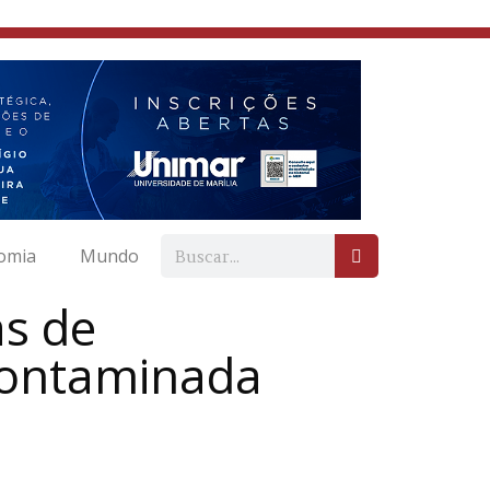
omia
Mundo
as de
contaminada