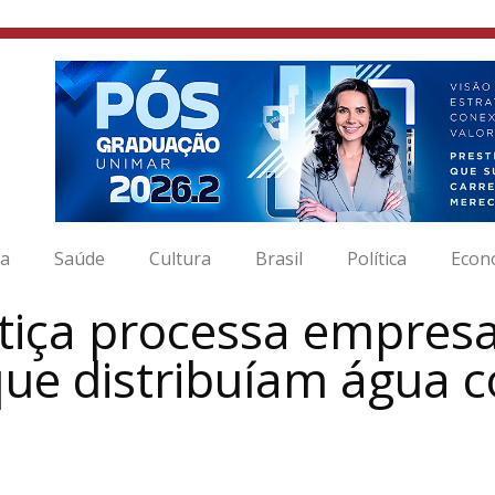
ia
Saúde
Cultura
Brasil
Política
Econ
stiça processa empres
ue distribuíam água 