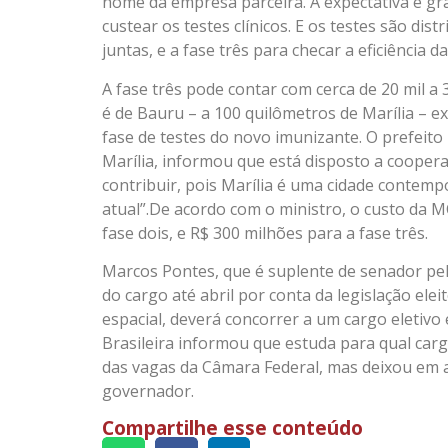
nome da empresa parceira. A expectativa é gr
custear os testes clínicos. E os testes são dis
juntas, e a fase três para checar a eficiência d
A fase três pode contar com cerca de 20 mil a 
é de Bauru – a 100 quilômetros de Marília – ex
fase de testes do novo imunizante. O prefeito 
Marília, informou que está disposto a coopera
contribuir, pois Marília é uma cidade contem
atual”.De acordo com o ministro, o custo da 
fase dois, e R$ 300 milhões para a fase três.
Marcos Pontes, que é suplente de senador pel
do cargo até abril por conta da legislação ele
espacial, deverá concorrer a um cargo eletiv
Brasileira informou que estuda para qual carg
das vagas da Câmara Federal, mas deixou em a
governador.
Compartilhe esse conteúdo