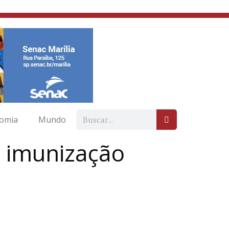
omia
Mundo
e imunização