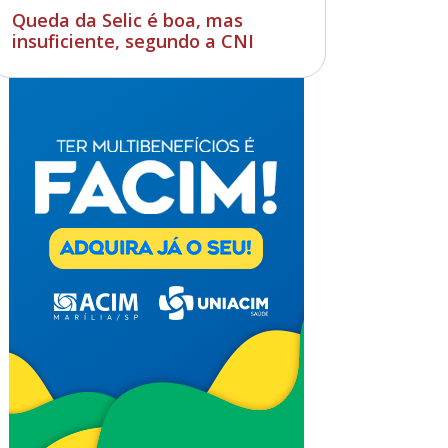
Queda da Selic é boa, mas
insuficiente, segundo a CNI