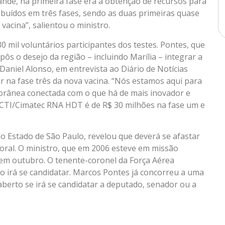
ande, na primeira fase era a obtenção de recursos para
tribuídos em três fases, sendo as duas primeiras quase
a vacina”, salientou o ministro.
30 mil voluntários participantes dos testes. Pontes, que
pôs o desejo da região – incluindo Marília – integrar a
Daniel Alonso, em entrevista ao Diário de Notícias
r na fase três da nova vacina. “Nós estamos aqui para
porânea conectada com o que há de mais inovador e
MCTI/Cimatec RNA HDT é de R$ 30 milhões na fase um e
o Estado de São Paulo, revelou que deverá se afastar
itoral. O ministro, que em 2006 esteve em missão
o em outubro. O tenente-coronel da Força Aérea
o irá se candidatar. Marcos Pontes já concorreu a uma
berto se irá se candidatar a deputado, senador ou a