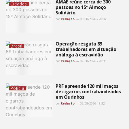
AMAE reúne cerca de 300
Cidades
pessoas no 15º Almoço
Solidário
por
Redação
03/08/2026 - 20:32
Operação resgata 89
Brasil
trabalhadores em situação
análoga à escravidão
por
Redação
02/08/2026 - 20:31
PRF apreende 120 mil maços
Polícia
de cigarros contrabandeados
em Ourinhos
por
Redação
03/08/2026 - 9:32