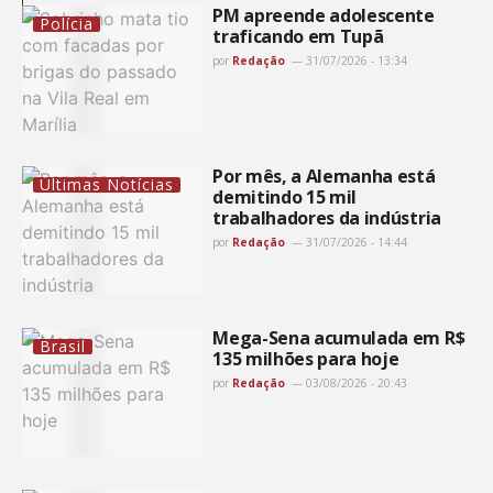
PM apreende adolescente
Polícia
traficando em Tupã
por
Redação
31/07/2026 - 13:34
Por mês, a Alemanha está
Últimas Notícias
demitindo 15 mil
trabalhadores da indústria
por
Redação
31/07/2026 - 14:44
Mega-Sena acumulada em R$
Brasil
135 milhões para hoje
por
Redação
03/08/2026 - 20:43