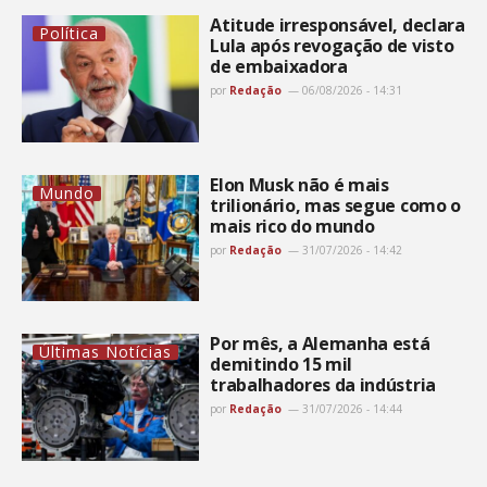
Atitude irresponsável, declara
Política
Lula após revogação de visto
de embaixadora
por
Redação
06/08/2026 - 14:31
Elon Musk não é mais
Mundo
trilionário, mas segue como o
mais rico do mundo
por
Redação
31/07/2026 - 14:42
Por mês, a Alemanha está
Últimas Notícias
demitindo 15 mil
trabalhadores da indústria
por
Redação
31/07/2026 - 14:44