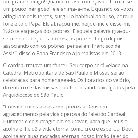
um grande amigo! Quando o caso começava a tornar-se
um pouco ‘perigoso’, ele animava-me. E quando os votos
atingiram dois terços, surgiu o habitual aplauso, porque
foi eleito o Papa. Ele abraçou-me, beijou-me e disse-me:
‘Não te esqueças dos pobres!’ E aquela palavra gravou-
se-me na cabeça: os pobres, os pobres. Logo depois,
associando com os pobres, pensei em Francisco de
Assis”, disse o Papa Francisco a jornalistas em 2013.
O cardeal tratava um câncer. Seu corpo será velado na
Catedral Metropolitana de São Paulo e Missas serão
celebradas para homenageá-lo. Os horários do velório,
do enterro e das missas não foram ainda divulgados pela
Arquidiocese de São Paulo.
“Convido todos a elevarem preces a Deus em
agradecimento pela vida operosa do falecido Cardeal
Hummes e de sufrágio em seu favor, para que Deus o
acolha e lhe dê a vida eterna, como creu e esperou. Deus
acolha em suas moradas eternas nosso irmão falecido,