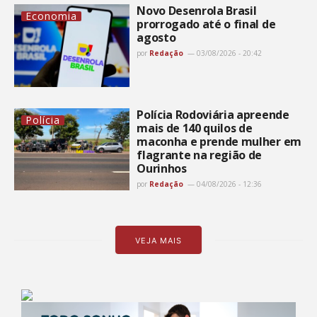
Novo Desenrola Brasil
Economia
prorrogado até o final de
agosto
por
Redação
03/08/2026 - 20:42
Polícia Rodoviária apreende
Polícia
mais de 140 quilos de
maconha e prende mulher em
flagrante na região de
Ourinhos
por
Redação
04/08/2026 - 12:36
VEJA MAIS