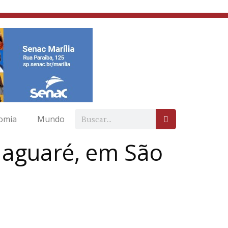
omia
Mundo
Jaguaré, em São