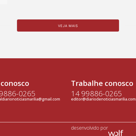
VEJA MAIS
 conosco
Trabalhe conosco
99886-0265
14 99886-0265
ldiarionoticiasmarilia@gmail.com
editor@diariodenoticiasmarilia.com
desenvolvido por