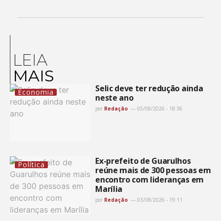
LEIA
MAIS
Selic deve ter redução ainda
Economia
neste ano
por
Redação
05/08/2026 - 18:36
Ex-prefeito de Guarulhos
Política
reúne mais de 300 pessoas em
encontro com lideranças em
Marília
por
Redação
03/08/2026 - 19:11