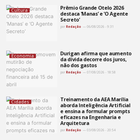
Prêmio Grande Otelo 2026
Cultura
destaca ‘Manas’ e ‘O Agente
Secreto’
por
Redação
06/08/2026 - 9:31
Durigan afirma que aumento
Economia
da dívida decorre dos juros,
não dos gastos
por
Redação
07/08/2026 - 18:58
Treinamento da AEA Marília
Cidades
aborda Inteligência Artificial
e ensina a formular prompts
eficazes na Engenharia e
Arquitetura
por
Redação
03/08/2026 - 20:54