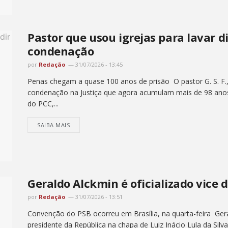
Pastor que usou igrejas para lavar 
condenação
por
Redação
31/07/2026 - 13:45
Penas chegam a quase 100 anos de prisão O pastor G. S. F.,
condenação na Justiça que agora acumulam mais de 98 anos d
do PCC,...
SAIBA MAIS
Geraldo Alckmin é oficializado vice 
por
Redação
31/07/2026 - 13:51
Convenção do PSB ocorreu em Brasília, na quarta-feira Ger
presidente da República na chapa de Luiz Inácio Lula da Sil