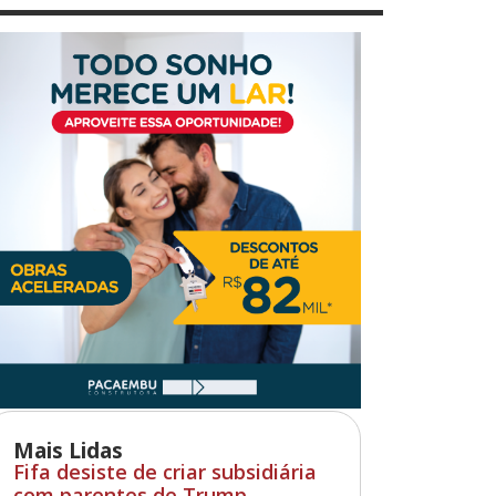
Mais Lidas
Fifa desiste de criar subsidiária
com parentes de Trump