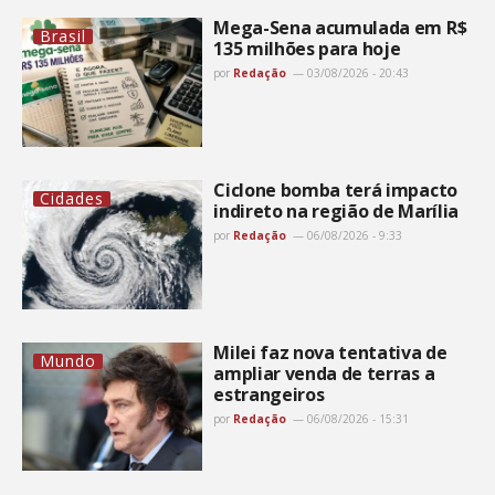
Mega-Sena acumulada em R$
Brasil
135 milhões para hoje
por
Redação
03/08/2026 - 20:43
Ciclone bomba terá impacto
Cidades
indireto na região de Marília
por
Redação
06/08/2026 - 9:33
Milei faz nova tentativa de
Mundo
ampliar venda de terras a
estrangeiros
por
Redação
06/08/2026 - 15:31