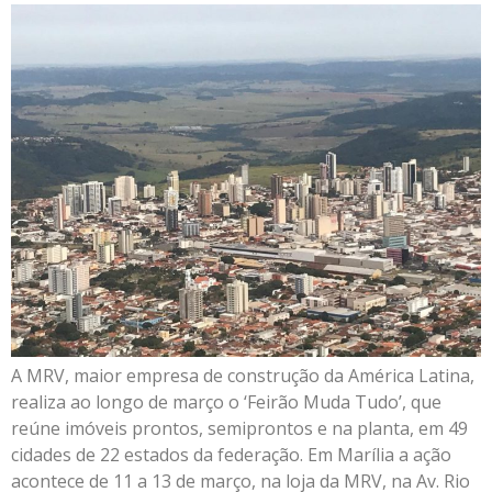
A MRV, maior empresa de construção da América Latina,
realiza ao longo de março o ‘Feirão Muda Tudo’, que
reúne imóveis prontos, semiprontos e na planta, em 49
cidades de 22 estados da federação. Em Marília a ação
acontece de 11 a 13 de março, na loja da MRV, na Av. Rio