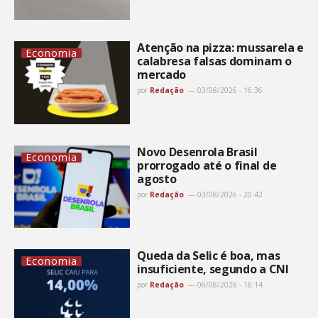
Atenção na pizza: mussarela e
Economia
calabresa falsas dominam o
mercado
por
Redação
03/08/2026 - 16:36
Novo Desenrola Brasil
Economia
prorrogado até o final de
agosto
por
Redação
03/08/2026 - 20:42
Queda da Selic é boa, mas
Economia
insuficiente, segundo a CNI
por
Redação
06/08/2026 - 16:14