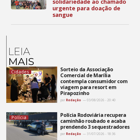
solidariedade ao chamado
urgente para doação de
sangue
LEIA
MAIS
Sorteio da Associação
Cidades
Comercial de Marília
contempla consumidor com
viagem para resort em
Pirapozinho
por
Redação
03/08/2026 - 20:40
Polícia Rodoviária recupera
Polícia
caminhão roubado e acaba
prendendo 3 sequestradores
por
Redação
31/07/2026 - 18:36