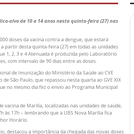
ico-alvo de 10 a 14 anos nesta quinta-feira (27) nas
8.000 doses da vacina contra a dengue, que estará
 a partir desta quinta-feira (27) em todas as unidades
ue 1, 2, 3 e 4 Atenuada é produzida pelo Laboratório
s, com intervalo de 90 dias entre as doses.
ional de Imunização do Ministério da Saúde ao CVE
do de São Paulo, que repassou nesta quarta ao GVE XIX
, que no mesmo dia fez o envio ao Programa Municipal
e vacina de Marília, localizadas nas unidades de saúde,
7h às 17h – lembrando que a UBS Nova Marília fica
hor Horário.
nio, destacou a importância da chegada das novas doses