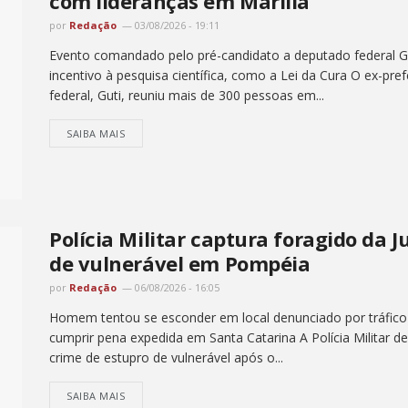
com lideranças em Marília
por
Redação
03/08/2026 - 19:11
Evento comandado pelo pré-candidato a deputado federal Gut
incentivo à pesquisa científica, como a Lei da Cura O ex-pr
federal, Guti, reuniu mais de 300 pessoas em...
SAIBA MAIS
Polícia Militar captura foragido da 
de vulnerável em Pompéia
por
Redação
06/08/2026 - 16:05
Homem tentou se esconder em local denunciado por tráfico
cumprir pena expedida em Santa Catarina A Polícia Milita
crime de estupro de vulnerável após o...
SAIBA MAIS