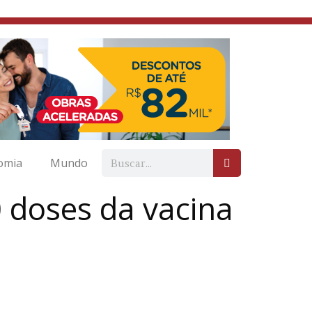
omia
Mundo
0 doses da vacina