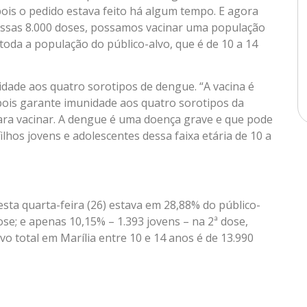
 pois o pedido estava feito há algum tempo. E agora
ssas 8.000 doses, possamos vacinar uma população
oda a população do público-alvo, que é de 10 a 14
dade aos quatro sorotipos de dengue. “A vacina é
pois garante imunidade aos quatro sorotipos da
para vacinar. A dengue é uma doença grave e que pode
ilhos jovens e adolescentes dessa faixa etária de 10 a
esta quarta-feira (26) estava em 28,88% do público-
se; e apenas 10,15% – 1.393 jovens – na 2ª dose,
lvo total em Marília entre 10 e 14 anos é de 13.990