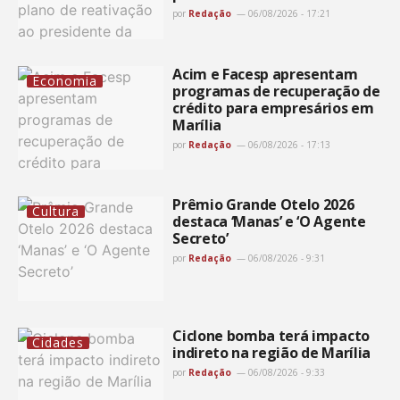
por
Redação
06/08/2026 - 17:21
Acim e Facesp apresentam
Economia
programas de recuperação de
crédito para empresários em
Marília
por
Redação
06/08/2026 - 17:13
Prêmio Grande Otelo 2026
Cultura
destaca ‘Manas’ e ‘O Agente
Secreto’
por
Redação
06/08/2026 - 9:31
Ciclone bomba terá impacto
Cidades
indireto na região de Marília
por
Redação
06/08/2026 - 9:33