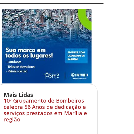
Mais Lidas
10º Grupamento de Bombeiros
celebra 56 Anos de dedicação e
serviços prestados em Marília e
região