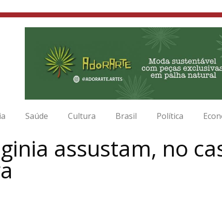
ia
Saúde
Cultura
Brasil
Política
Econ
oginia assustam, no c
ra