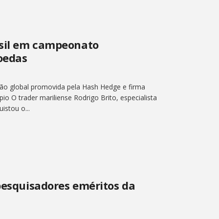
asil em campeonato
oedas
ão global promovida pela Hash Hedge e firma
io O trader mariliense Rodrigo Brito, especialista
stou o...
 pesquisadores eméritos da