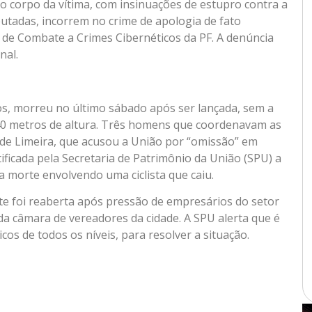
 o corpo da vítima, com insinuações de estupro contra a
utadas, incorrem no crime de apologia de fato
a de Combate a Crimes Cibernéticos da PF. A denúncia
nal.
os, morreu no último sábado após ser lançada, sem a
40 metros de altura. Três homens que coordenavam as
a de Limeira, que acusou a União por “omissão” em
tificada pela Secretaria de Patrimônio da União (SPU) a
a morte envolvendo uma ciclista que caiu.
te foi reaberta após pressão de empresários do setor
da câmara de vereadores da cidade. A SPU alerta que é
cos de todos os níveis, para resolver a situação.