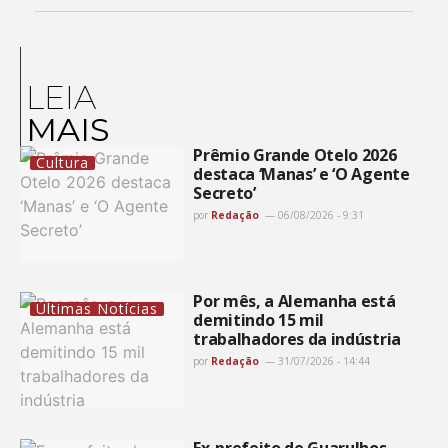
LEIA
MAIS
Prêmio Grande Otelo 2026
Cultura
destaca ‘Manas’ e ‘O Agente
Secreto’
por
Redação
06/08/2026 - 9:31
Por mês, a Alemanha está
Últimas Notícias
demitindo 15 mil
trabalhadores da indústria
por
Redação
31/07/2026 - 14:44
Ex-prefeito de Guarulhos