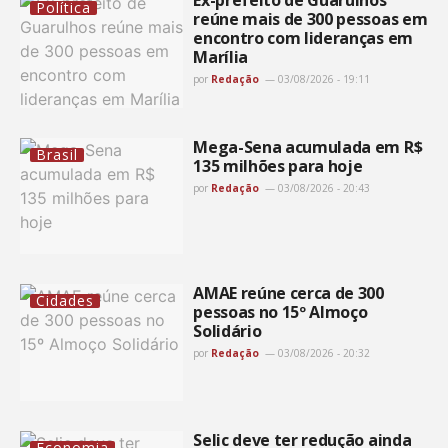
Política
reúne mais de 300 pessoas em
encontro com lideranças em
Marília
por
Redação
03/08/2026 - 19:11
Mega-Sena acumulada em R$
Brasil
135 milhões para hoje
por
Redação
03/08/2026 - 20:43
AMAE reúne cerca de 300
Cidades
pessoas no 15º Almoço
Solidário
por
Redação
03/08/2026 - 20:32
Selic deve ter redução ainda
Economia