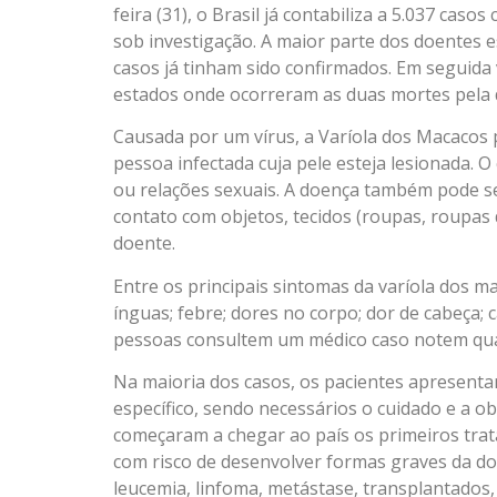
feira (31), o Brasil já contabiliza a 5.037 cas
sob investigação. A maior parte dos doentes e
casos já tinham sido confirmados. Em seguida 
estados onde ocorreram as duas mortes pela d
Causada por um vírus, a Varíola dos Macacos
pessoa infectada cuja pele esteja lesionada. 
ou relações sexuais. A doença também pode se
contato com objetos, tecidos (roupas, roupas d
doente.
Entre os principais sintomas da varíola dos m
ínguas; febre; dores no corpo; dor de cabeça; 
pessoas consultem um médico caso notem qual
Na maioria dos casos, os pacientes apresenta
específico, sendo necessários o cuidado e a 
começaram a chegar ao país os primeiros tra
com risco de desenvolver formas graves da d
leucemia, linfoma, metástase, transplantado