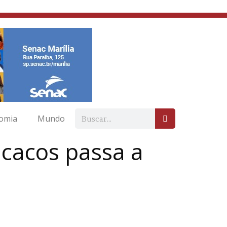
omia
Mundo
acacos passa a