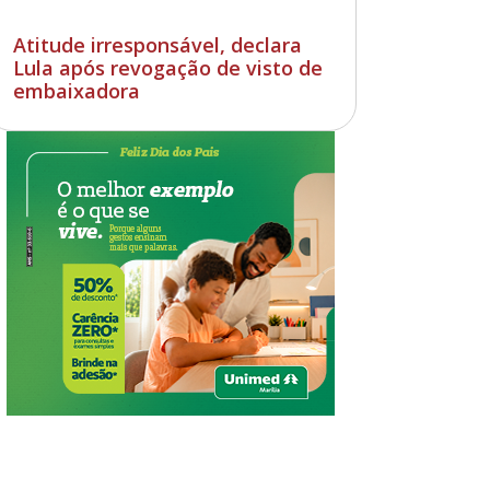
Atitude irresponsável, declara
Lula após revogação de visto de
embaixadora