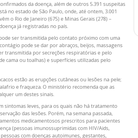
os confirmados da doença, além de outros 5.391 suspeitas
stá no estado de São Paulo, onde, até ontem, 3.001
vêm o Rio de Janeiro (675) e Minas Gerais (278) –
oença já registradas no país.
 pode ser transmitida pelo contato próximo com uma
O contágio pode se dar por abraços, beijos, massagens
r transmitida por secreções respiratórias e pelo
e cama ou toalhas) e superfícies utilizadas pelo
acacos estão as erupções cutâneas ou lesões na pele;
calafrio e fraqueza. O ministério recomenda que as
quer um destes sinais.
m sintomas leves, para os quais não há tratamento
observação das lesões. Porém, na semana passada,
tamentos medicamentosos prescritos para pacientes
oença (pessoas imunossuprimidas com HIV/Aids,
s, pessoas com doenças autoimunes, gestantes,