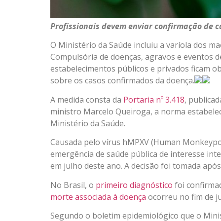
Profissionais devem enviar confirmação de c
O Ministério da Saúde incluiu a varíola dos m
Compulsória de doenças, agravos e eventos de 
estabelecimentos públicos e privados ficam ob
sobre os casos confirmados da doença.
A medida consta da
Portaria nº 3.418
, publica
ministro Marcelo Queiroga, a norma estabele
Ministério da Saúde.
Causada pelo vírus hMPXV (Human Monkeypox V
emergência de saúde pública de interesse int
em julho deste ano. A decisão foi tomada apó
No Brasil, o
primeiro diagnóstico
foi confirmad
morte associada à doença
ocorreu no fim de j
Segundo o boletim epidemiológico que o Minis