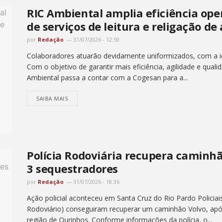
RIC Ambiental amplia eficiência op
de serviços de leitura e religação de
por
Redação
31/07/2026 - 12:59
Colaboradores atuarão devidamente uniformizados, com a ide
Com o objetivo de garantir mais eficiência, agilidade e quali
Ambiental passa a contar com a Cogesan para a...
SAIBA MAIS
Polícia Rodoviária recupera caminh
3 sequestradores
por
Redação
31/07/2026 - 18:36
Ação policial aconteceu em Santa Cruz do Rio Pardo Policiai
Rodoviário) conseguiram recuperar um caminhão Volvo, ap
região de Ourinhos. Conforme informações da polícia, o...