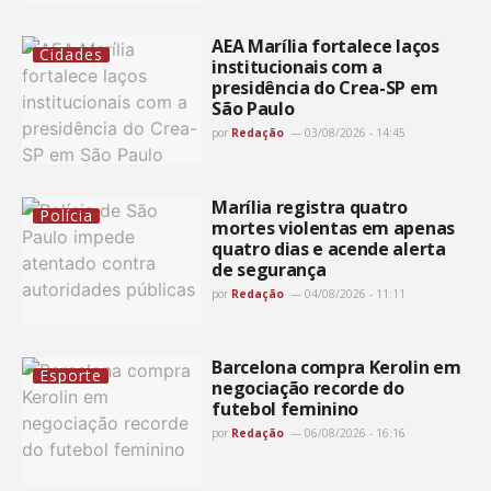
AEA Marília fortalece laços
Cidades
institucionais com a
presidência do Crea-SP em
São Paulo
por
Redação
03/08/2026 - 14:45
Marília registra quatro
Polícia
mortes violentas em apenas
quatro dias e acende alerta
de segurança
por
Redação
04/08/2026 - 11:11
Barcelona compra Kerolin em
Esporte
negociação recorde do
futebol feminino
por
Redação
06/08/2026 - 16:16