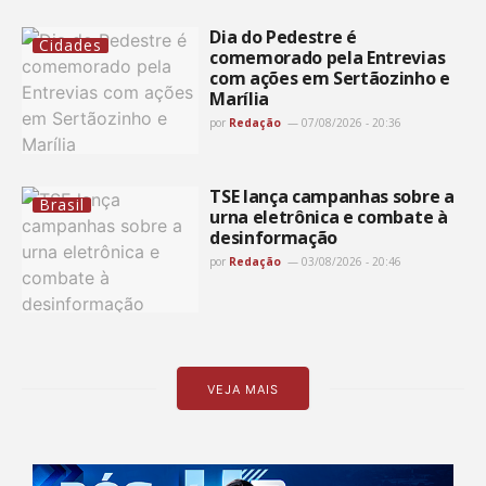
Dia do Pedestre é
Cidades
comemorado pela Entrevias
com ações em Sertãozinho e
Marília
por
Redação
07/08/2026 - 20:36
TSE lança campanhas sobre a
Brasil
urna eletrônica e combate à
desinformação
por
Redação
03/08/2026 - 20:46
VEJA MAIS