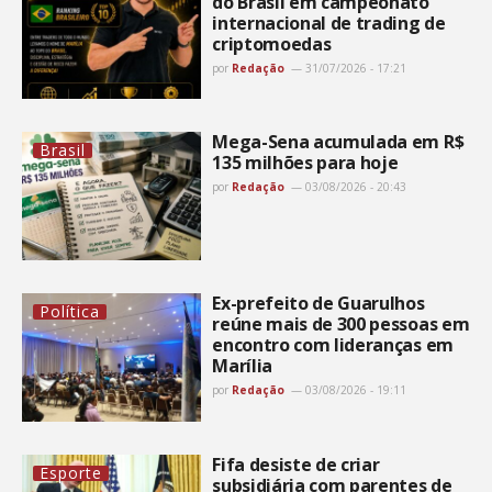
do Brasil em campeonato
internacional de trading de
criptomoedas
por
Redação
31/07/2026 - 17:21
Mega-Sena acumulada em R$
Brasil
135 milhões para hoje
por
Redação
03/08/2026 - 20:43
Ex-prefeito de Guarulhos
Política
reúne mais de 300 pessoas em
encontro com lideranças em
Marília
por
Redação
03/08/2026 - 19:11
Fifa desiste de criar
Esporte
subsidiária com parentes de